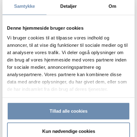
Stutteri havde underskud – men blev alligevel
N
Samtykke
Detaljer
Om
anset som erhvervsmæssig virksomhed
m
Et stutteri kan godt være erhvervsmæssigt i skattemæssig
R
Denne hjemmeside bruger cookies
henseende, selv om driften har givet underskud i enkelte
a
,
år. Skattestyrelsen er imidlertid ofte restriktiv i sin
t
Vi bruger cookies til at tilpasse vores indhold og
vurdering, og det kræver en indsats at opnå medhold.
i
annoncer, til at vise dig funktioner til sociale medier og til
ke
b
at analysere vores trafik. Vi deler også oplysninger om
06. august 2026 | SKATTER OG AFGIFTER
d
din brug af vores hjemmeside med vores partnere inden
e
for sociale medier, annonceringspartnere og
analysepartnere. Vores partnere kan kombinere disse
0
data med andre oplysninger, du har givet dem, eller som
de har indsamlet fra din brug af deres tjenester.
Se alle
Tillad alle cookies
Kun nødvendige cookies